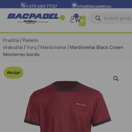
+370 683 77137
info@bacpadel.eu
0
Pradžia
/
Padelio
drabužiai
/
Vyrų
/
Marškinėliai
/ Marškinėliai Black Crown
Monterrey bordo
Akcija!