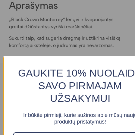
Aprašymas
„Black Crown Monterrey“ lengvi ir kvėpuojantys
greitai džiūstantys vyriški marškinėliai.
Sukurti taip, kad sugeria drėgmę ir užtikrina visišką
komfortą aikštelėje, o judrumas yra nevaržomas.
GAUKITE 10% NUOLAI
Panašūs produktai
SAVO PIRMAJAM
Akcija!
UŽSAKYMUI
Ir būkite pirmieji, kurie sužinos apie mūsų nauj
produktų pristatymus!