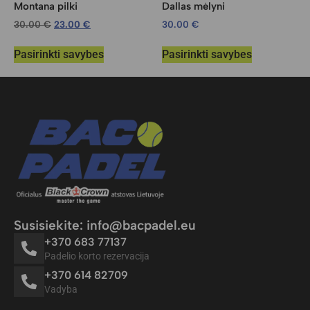
Montana pilki
Dallas mėlyni
30.00
€
23.00
€
30.00
€
Pasirinkti savybes
Pasirinkti savybes
Susisiekite: info@bacpadel.eu
+370 683 77137
Padelio korto rezervacija
+370 614 82709
Vadyba