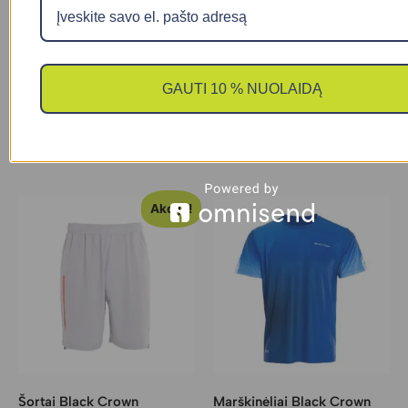
Džemperis Black Crown
Šortai Black Crown
Veracruz
Montana mėlyni
GAUTI 10 % NUOLAIDĄ
49.50
€
32.00
€
22.00
€
Pasirinkti savybes
Pasirinkti savybes
Akcija!
Šortai Black Crown
Marškinėliai Black Crown