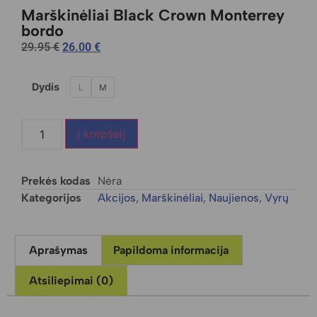
Marškinėliai Black Crown Monterrey
bordo
29.95
€
26.00
€
Dydis
L
M
Į krepšelį
Prekės kodas
Nėra
Kategorijos
Akcijos
,
Marškinėliai
,
Naujienos
,
Vyrų
Aprašymas
Papildoma informacija
Atsiliepimai (0)