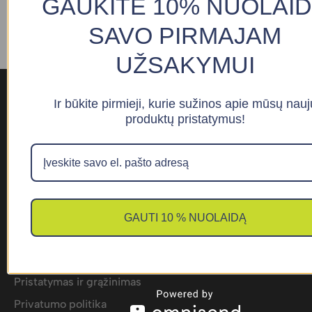
GAUKITE 10% NUOLAI
SAVO PIRMAJAM
UŽSAKYMUI
Ir būkite pirmieji, kurie sužinos apie mūsų nauj
produktų pristatymus!
Susisiekite: info@bacpadel.eu
GAUTI 10 % NUOLAIDĄ
Nuorodos
Kontaktai
Pristatymas ir grąžinimas
Privatumo politika