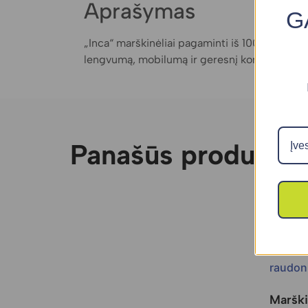
Aprašymas
G
„Inca“ marškinėliai pagaminti iš 100 % polieste
lengvumą, mobilumą ir geresnį komfortą aikšte
Panašūs produktai
Akcija
Marški