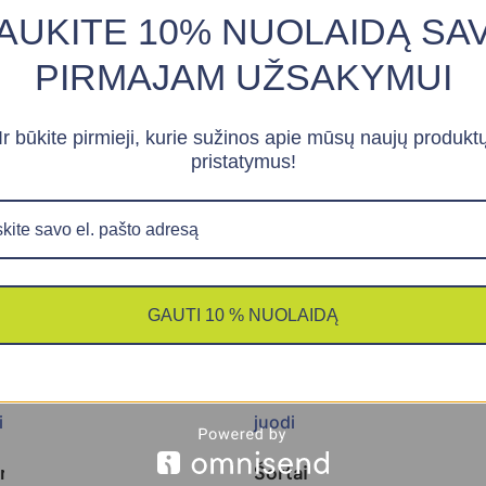
AUKITE 10% NUOLAIDĄ SA
PIRMAJAM UŽSAKYMUI
rio su naujoviškais pluoštais, kurie geriau praleidžia orą, pašal
lėje. Marškinėliai yra minkšti ir gerai priglunda prie kūno.
Ir būkite pirmieji, kurie sužinos apie mūsų naujų produkt
pristatymus!
!
Akcija!
GAUTI 10 % NUOLAIDĄ
nėliai
Šortai