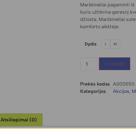
Marškinėliai pagaminti iš
kuris užtikrina geresnį k
džiūsta. Marškinėliai sut
komforto aikštėje.
Dydis
L
M
Į krepšelį
Prekės kodas
A000550
Kategorijos
Akcijos
,
M
Atsiliepimai (0)