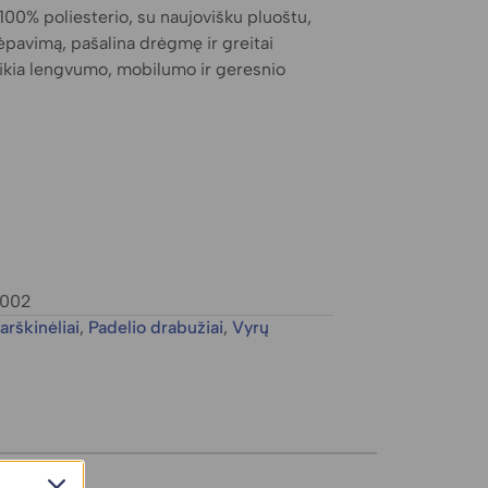
 100% poliesterio, su naujovišku pluoštu,
vėpavimą, pašalina drėgmę ir greitai
eikia lengvumo, mobilumo ir geresnio
.002
arškinėliai
,
Padelio drabužiai
,
Vyrų