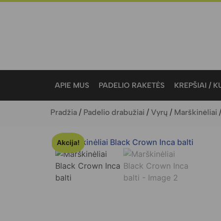
APIE MUS
PADELIO RAKETĖS
KREPŠIAI / 
Pradžia
/
Padelio drabužiai
/
Vyrų
/
Marškinėliai
/
Akcija!