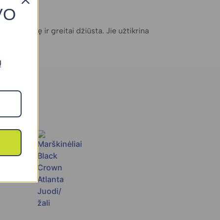
VO
ina drėgmę ir greitai džiūsta. Jie užtikrina
ų